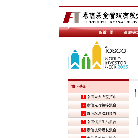
旗下基金
1
泰信天天收益货币
2
泰信先行策略混合
3
泰信双息双利债券
4
泰信优质生活混合
5
泰信优势增长混合