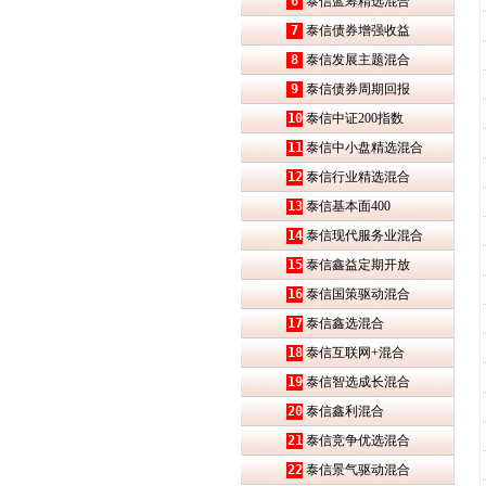
6
泰信蓝筹精选混合
7
泰信债券增强收益
8
泰信发展主题混合
9
泰信债券周期回报
10
泰信中证200指数
11
泰信中小盘精选混合
12
泰信行业精选混合
13
泰信基本面400
14
泰信现代服务业混合
15
泰信鑫益定期开放
16
泰信国策驱动混合
17
泰信鑫选混合
18
泰信互联网+混合
19
泰信智选成长混合
20
泰信鑫利混合
21
泰信竞争优选混合
22
泰信景气驱动混合