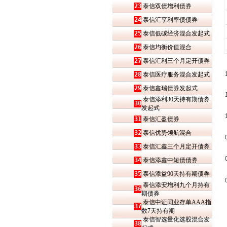
23
泰信双债增利债券
24
泰信汇享利率债债券
25
泰信低碳经济混合发起式
26
泰信均衡价值混合
27
泰信汇利三个月定开债券
28
泰信医疗服务混合发起式
29
泰信鑫瑞债券发起式
泰信添利30天持有期债券
30
发起式
31
泰信汇盈债券
32
泰信优势领航混合
33
泰信汇鑫三个月定开债券
34
泰信添鑫中短债债券
35
泰信添益90天持有期债券
泰信添安增利九个月持有
36
期债券
泰信中证同业存单AAA指
37
数7天持有期
泰信智选量化选股混合发
38