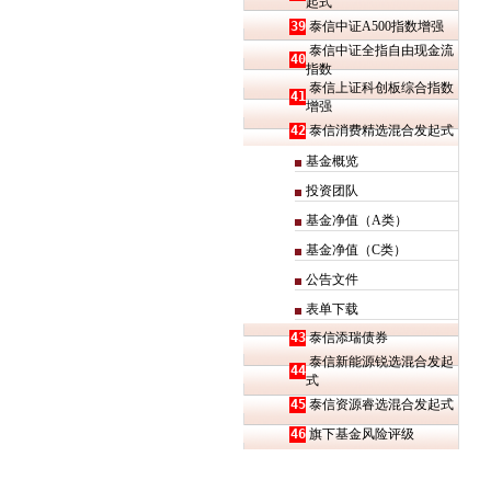
起式
39
泰信中证A500指数增强
泰信中证全指自由现金流
40
指数
泰信上证科创板综合指数
41
增强
42
泰信消费精选混合发起式
基金概览
投资团队
基金净值（A类）
基金净值（C类）
公告文件
表单下载
43
泰信添瑞债券
泰信新能源锐选混合发起
44
式
45
泰信资源睿选混合发起式
46
旗下基金风险评级