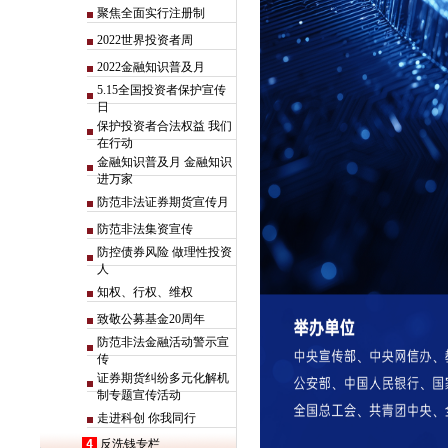
聚焦全面实行注册制
2022世界投资者周
2022金融知识普及月
5.15全国投资者保护宣传
日
保护投资者合法权益 我们
在行动
金融知识普及月 金融知识
进万家
防范非法证券期货宣传月
防范非法集资宣传
防控债券风险 做理性投资
人
知权、行权、维权
致敬公募基金20周年
防范非法金融活动警示宣
传
证券期货纠纷多元化解机
制专题宣传活动
走进科创 你我同行
4
反洗钱专栏