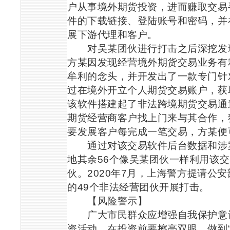
户从事境外期货投资，进而赚取交易
件的下载链接、登陆账号和密码，并
展下游代理和客户。
对吴某团伙进行打击之后深挖发
方某因发现经营境外期货交易业务有
牟利的念头，并开发出了一款专门针
过在境外开立个人期货交易账户，获
该软件搭建起了非法跨境期货交易通
期货经营商客户找上门来与其合作，
要发展客户每完成一笔交易，方某便
通过对该交易软件后台数据和涉案
地其余
56
个像吴某团伙一样利用该交
伙。
2020
年
7
月，上海警方提请公安
的
49
个非法经营团伙开展打击。
【风险警示】
广大市民群众应增强自我保护意识
资活动，在投资前要擦亮双眼，做到