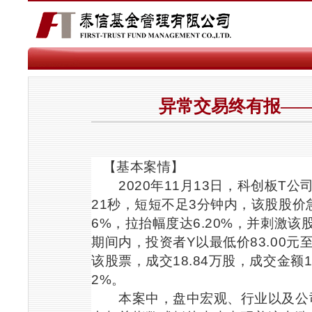
异常交易终有报—
【基本案情】
2020
年
11
月
13
日，科创板
T
公
21
秒，短短不足
3
分钟内，该股股价
6%
，拉抬幅度达
6.20%
，并刺激该
期间内，投资者
Y
以最低价
83.00
元
该股票，成交
18.84
万股，成交金额
1
2%
。
本案中，盘中宏观、行业以及公司