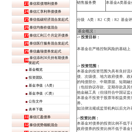
销售服务费
本基金
类基金
A
23
泰信双债增利债券
24
泰信汇享利率债债券
25
泰信低碳经济混合发起式
分级
A
类：
R2 C
类：
R2
基金
26
泰信均衡价值混合
基金概况：
27
泰信汇利三个月定开债券
->
投资目标：
28
泰信医疗服务混合发起式
本基金在严格控制风险的基础上
29
泰信鑫瑞债券发起式
泰信添利30天持有期债券
30
发起式
->
投资范围：
基金概览
本基金的投资范围为具有良好流
债、次级债、地方政府债券、政
投资团队
的纯债部分、中期票据、短期融
基金净值（A类）
（包括协议存款、定期存款及其
他金融工具（但须符合中国证监
基金净值（C类）
本基金不投资于股票等权益类资
公告文件
券。
如法律法规或监管机构以后允许
表单下载
31
泰信汇盈债券
->
投资比例：
本基金对债券的投资比例不低于
32
泰信优势领航混合
政府债券的投资比例不低于基金