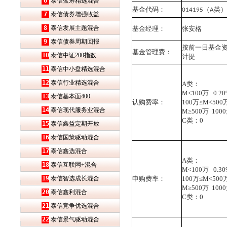
6
泰信蓝筹精选混合
基金代码：
（
类
014195
A
7
泰信债券增强收益
8
泰信发展主题混合
基金经理：
张安格
9
泰信债券周期回报
按前一日基金
基金管理费：
10
泰信中证200指数
计提
11
泰信中小盘精选混合
12
泰信行业精选混合
A
类：
M<100
万
0.20
13
泰信基本面400
认购费率：
100
万≤
M<500
14
泰信现代服务业混合
M
≥
500
万
1000
C
类：
0
15
泰信鑫益定期开放
16
泰信国策驱动混合
17
泰信鑫选混合
A
类：
18
泰信互联网+混合
M<100
万
0.30
19
泰信智选成长混合
申购费率：
100
万≤
M<500
M
≥
500
万
1000
20
泰信鑫利混合
C
类：
0
21
泰信竞争优选混合
22
泰信景气驱动混合