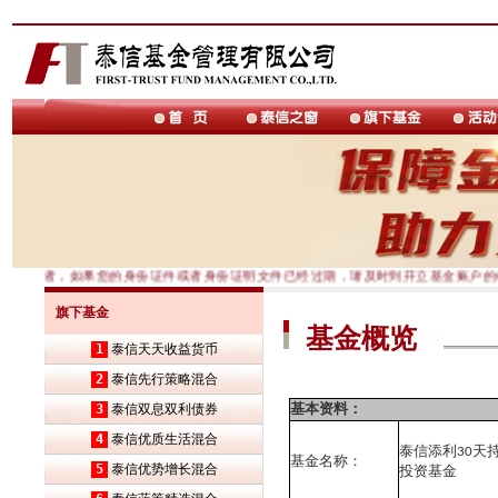
大投资者，如果您的身份证件或者身份证明文件已经过期，请及时到开立基金账户的
旗下基金
基金概览
1
泰信天天收益货币
2
泰信先行策略混合
基本资料：
3
泰信双息双利债券
4
泰信优质生活混合
泰信添利
天
30
基金名称：
5
泰信优势增长混合
投资基金