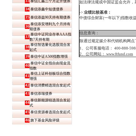
33
泰信汇鑫三个月定开债券
如法律法规或中国证监会允许，
34
泰信添鑫中短债债券
->
业绩比较基准：
35
泰信添益90天持有期债券
中债综合财富
(
一年以下
)
指数收益
泰信添安增利九个月持有
36
期债券
信息查询：
泰信中证同业存单AAA指
37
数7天持有期
除通过规定媒介和代销机构网点
泰信智选量化选股混合发
38
1
、公司客服电话：
400-888-598
起式
2
、公司网站： www.ftfund.com
39
泰信中证A500指数增强
泰信中证全指自由现金流
40
指数
泰信上证科创板综合指数
41
增强
42
泰信消费精选混合发起式
43
泰信添瑞债券
泰信新能源锐选混合发起
44
式
45
泰信资源睿选混合发起式
46
旗下基金风险评级