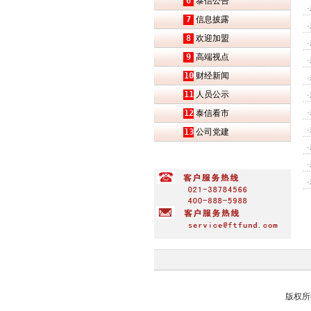
6
泰信公告
·
7
信息披露
·
8
欢迎加盟
·
9
高端视点
·
10
财经新闻
·
11
人员公示
·
12
泰信看市
·
·
13
公司党建
·
·
·
版权所有 