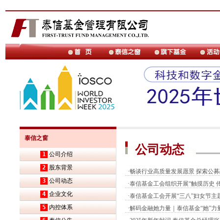
泰信之窗
公司动态
1
公司介绍
2
股东背景
·
畅谈行业高质量发展愿景 探索公
3
公司动态
·
泰信基金工会组织开展“触摸历史 
4
企业文化
·
泰信基金工会开展“三八”妇女节主
5
内控体系
·
解码金融她力量｜泰信基金“她”力