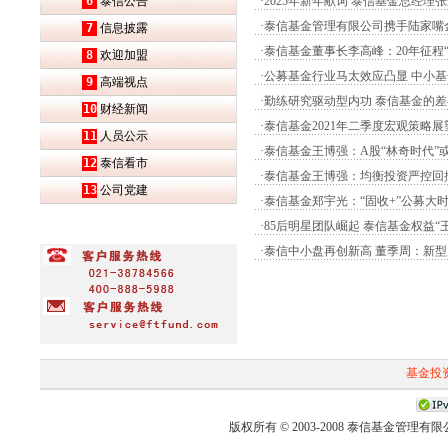
6
泰信公告
·
2025年新年献词 泰信基金总经
·
泰信基金管理有限公司携手陆家嘴
7
信息披露
·
泰信基金董事长李高峰：20年征程
8
欢迎加盟
·
公募基金行业马太效应凸显 中小基
9
高端视点
·
勤练研究驱动型内功 泰信基金的
10
财经新闻
·
泰信基金2021年二季度宏观策略展
11
人员公示
·
泰信基金王博强：A股“林奇时代”
12
泰信看市
·
泰信基金王博强：均衡投资严控回
13
公司党建
·
泰信基金郑宇光：“固收+”公募大
·
85后明星团队崛起 泰信基金权益“
·
泰信中小盘再创新高 董季周：新
基金投
版权所有 © 2003-2008 泰信基金管理有限公司 First-T